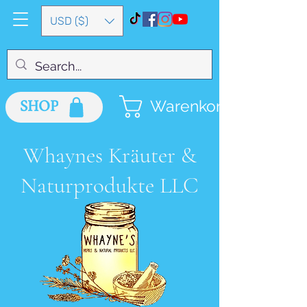
USD ($)
SHOP
Warenkorb
Whaynes Kräuter &
Naturprodukte LLC