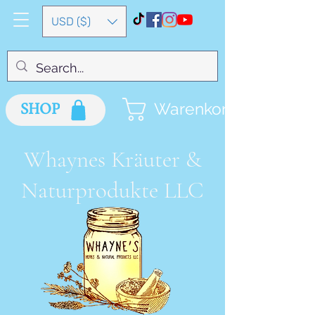
USD ($)
SHOP
Warenkorb
Whaynes Kräuter &
Naturprodukte LLC