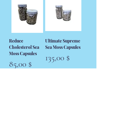
Reduce
Ultimate Supreme
Cholesterol Sea
Sea Moss Capsules
Moss Capsules
Preis
135,00 $
Preis
85,00 $
Seemoos-Kapseln
Entzündungshem
für psychische
mende Seemoos-
Gesundheit
Kapseln
Nicht verfügbar
Nicht verfügbar