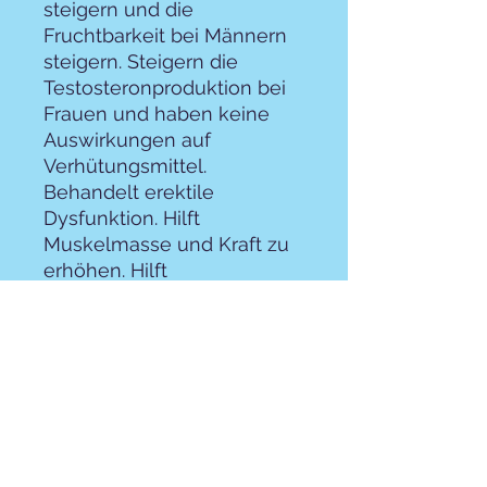
steigern und die
Fruchtbarkeit bei Männern
steigern. Steigern die
Testosteronproduktion bei
Frauen und haben keine
Auswirkungen auf
Verhütungsmittel.
Behandelt erektile
Dysfunktion. Hilft
Muskelmasse und Kraft zu
erhöhen. Hilft
Entzündungen zu
reduzieren. Kann helfen,
Cholesterin und Triglyceride
zu senken. Hilft bei der
Verbesserung der
Gehirnfunktion,
einschließlich des
Gedächtnisses. Kontrolliert