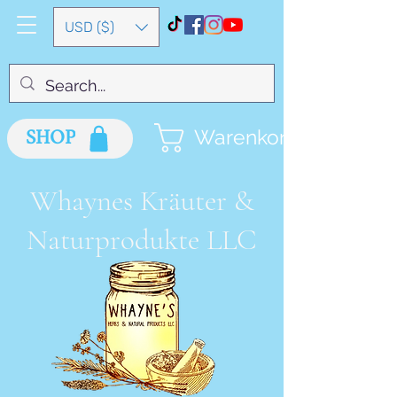
USD ($)
SHOP
Warenkorb
Whaynes Kräuter &
Naturprodukte LLC