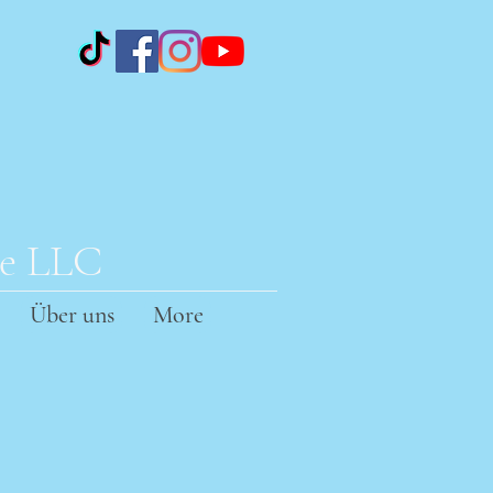
te LLC
Über uns
More