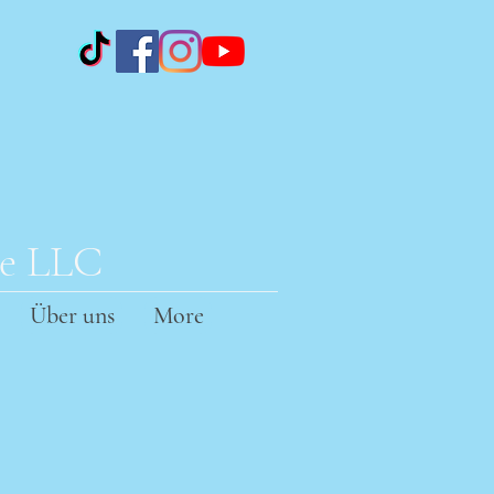
te LLC
Über uns
More