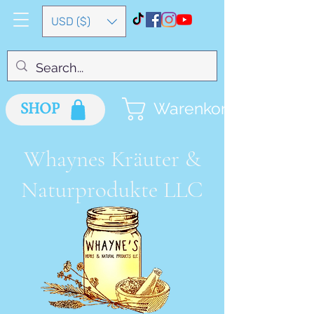
USD ($)
SHOP
Warenkorb
Whaynes Kräuter &
Naturprodukte LLC