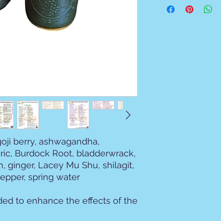
oji berry, ashwagandha,
meric, Burdock Root, bladderwrack,
, ginger, Lacey Mu Shu, shilagit,
pepper, spring water
ded to enhance the effects of the