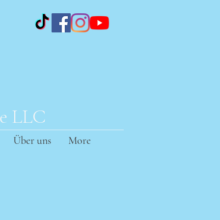
te LLC
Über uns
More