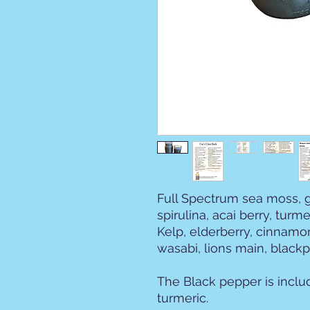
Full Spectrum sea moss, g
spirulina, acai berry, tur
Kelp, elderberry, cinnamon
wasabi, lions main, black
The Black pepper is inclu
turmeric.