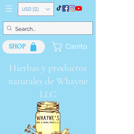
USD ($)
SHOP
Carrito
Hierbas y productos
naturales de Whayne
LLC