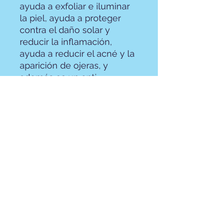
ayuda a exfoliar e iluminar
la piel, ayuda a proteger
contra el daño solar y
reducir la inflamación,
ayuda a reducir el acné y la
aparición de ojeras, y
además es un anti-
envejecimiento.
¡Revise nuestra lista de
ingredientes para
asegurarse de que no es
alérgico al producto!
Aceite de rosa mosqueta,
aceite de árbol de té, aceite
de jojoba, aceite de
almendras dulces, pétalos
de rosa y capullos de rosa.