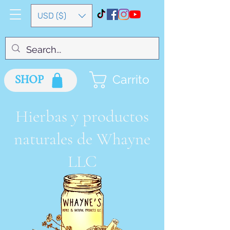
USD ($)
SHOP
Carrito
Hierbas y productos
naturales de Whayne
LLC