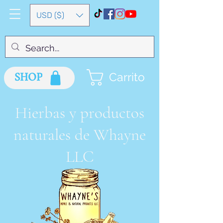
USD ($)
SHOP
Carrito
Hierbas y productos
naturales de Whayne
LLC