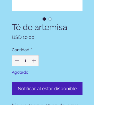
Té de artemisa
Precio
USD 10.00
Cantidad
*
Agotado
Notificar al estar disponible
hierva 8 oz a 12 oz de agua
agregue 1 cucharadita de
hierbas a la tapa de agua,
deje reposar durante 5-10