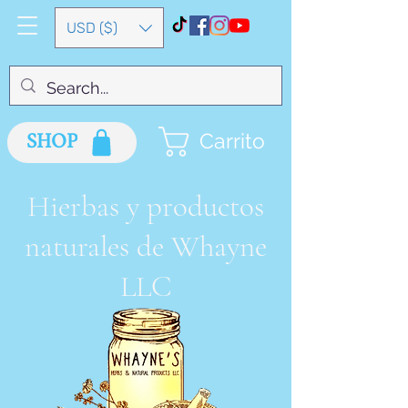
USD ($)
SHOP
Carrito
Hierbas y productos
naturales de Whayne
LLC