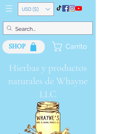
USD ($)
SHOP
Carrito
Hierbas y productos
naturales de Whayne
LLC