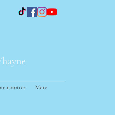
 Whayne
re nosotros
More