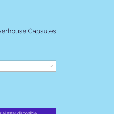
werhouse Capsules
r al estar disponible